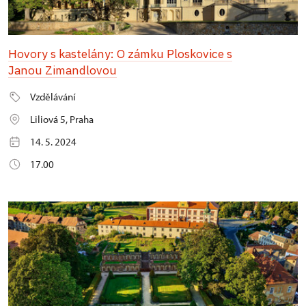
Hovory s kastelány: O zámku Ploskovice s
Janou Zimandlovou
Vzdělávání
Liliová 5, Praha
14. 5. 2024
17.00